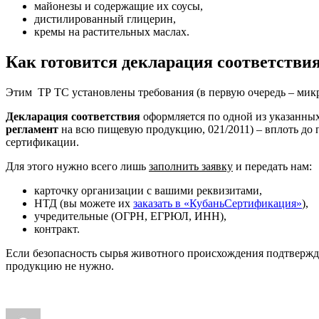
майонезы и содержащие их соусы,
дистилированный глицерин,
кремы на растительных маслах.
Как готовится декларация соответстви
Этим ТР ТС установлены требования (в первую очередь – микр
Декларация соответствия
оформляется по одной из указанных 
регламент
на всю пищевую продукцию, 021/2011) – вплоть до пя
сертификации.
Для этого нужно всего лишь
заполнить заявку
и передать нам:
карточку организации с вашими реквизитами,
НТД (вы можете их
заказать в «КубаньСертификация»
),
учредительные (ОГРН, ЕГРЮЛ, ИНН),
контракт.
Если безопасность сырья животного происхождения подтвержде
продукцию не нужно.