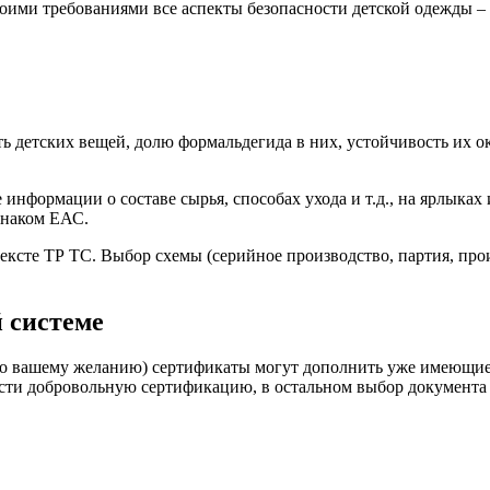
воими требованиями все аспекты безопасности детской одежды –
 детских вещей, долю формальдегида в них, устойчивость их ок
информации о составе сырья, способах ухода и т.д., на ярлыках
знаком ЕАС.
ексте ТР ТС. Выбор схемы (серийное производство, партия, прои
 системе
 вашему желанию) сертификаты могут дополнить уже имеющиеся 
ести добровольную сертификацию, в остальном выбор документа 