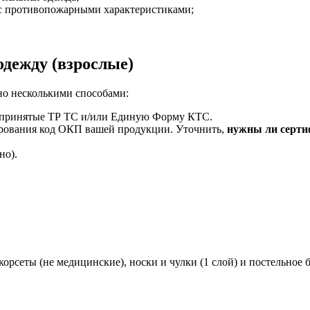
с противопожарными характеристиками;
одежду (взрослые)
но несколькими способами:
е принятые ТР ТС и/или Единую Форму КТС.
ирования код ОКП вашей продукции. Уточнить,
нужны ли серти
но).
орсеты (не медицинские), носки и чулки (1 слой) и постельное б