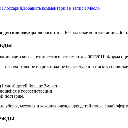
и
Глоссарий
Добавить комментарий
к записи Масло
я детской одежды
любого типа. Бесплатные консультации. Дост
ежды
ования «детского» технического регламента – 007/2011. Форма оц
на текстильное и трикотажное белье, чулки и носки, головные 
 слой) детей больше 3-х лет,
дающейся в госрегистрации,
ей постарше.
ые уборы, меховая и кожаная одежда для детей после года) офор
дежды