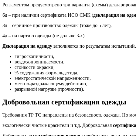
Регламентом предусмотрено три варианта (схемы) декларирова
6д – при наличии сертификата ИСО СМК (
декларация на оде
3д – серийное производство одежды (тоже до 5 лет),
4д – на партию одежды (не дольше 3-х).
Декларация на одежду
заполняется по результатам испытаний
гигроскопичности,
воздухопроницаемости,
стойкости окраски,
% содержания формальдегида,
электростатической напряженности,
местно-раздражающему действию,
разрывной нагрузке (прочности).
Добровольная сертификация одежды
Требования ТР ТС направлены на безопасность одежды. Но мож
экологически чистые красители и т.д. Добровольная
сертифик
Добровольная
сертификация одежды
необходима, если вы на