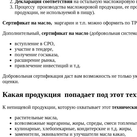
Декларация соответствия
на остальную масложировую 
Процессу производства масложировой продукции, ее про
продукции, не используемой в пищу).
Сертификат на масло,
маргарин и т.п. можно оформить по ТР
Дополнительный,
сертификат на масло
(добровольная система
вступление в СРО,
участие в тендере,
получение госзаказа,
расширение рынка,
привлечение инвестиций и т.д.
Добровольная сертификация даст вам возможность не только у
оценки.
Какая продукция попадает под этот те
К непищевой продукции, которую охватывает этот
технически
растительные масла,
всевозможные маргарины, жиры, спреды, смеси топленых
кулинарные, хлебопекарные, кондитерские и т.д. жиры,
заменители, эквиваленты и улучшатели масла какао,