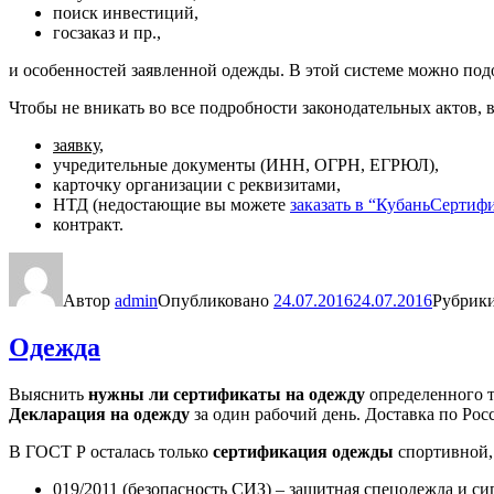
поиск инвестиций,
госзаказ и пр.,
и особенностей заявленной одежды. В этой системе можно по
Чтобы не вникать во все подробности законодательных актов
заявку
,
учредительные документы (ИНН, ОГРН, ЕГРЮЛ),
карточку организации с реквизитами,
НТД (недостающие вы можете
заказать в “КубаньСертиф
контракт.
Автор
admin
Опубликовано
24.07.2016
24.07.2016
Рубрик
Одежда
Выяснить
нужны ли сертификаты на одежду
определенного 
Декларация на одежду
за один рабочий день. Доставка по Рос
В ГОСТ Р осталась только
сертификация одежды
спортивной, 
019/2011 (безопасность СИЗ) – защитная спецодежда и си