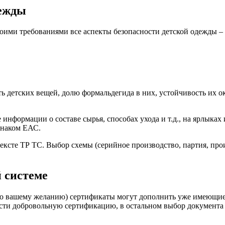
дежды
воими требованиями все аспекты безопасности детской одежды –
 детских вещей, долю формальдегида в них, устойчивость их ок
информации о составе сырья, способах ухода и т.д., на ярлыках
знаком ЕАС.
ексте ТР ТС. Выбор схемы (серийное производство, партия, прои
 системе
 вашему желанию) сертификаты могут дополнить уже имеющиеся 
ести добровольную сертификацию, в остальном выбор документа 