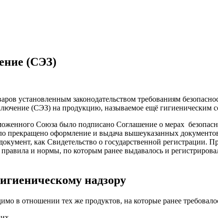
ение (СЭЗ)
оваров установленным законодательством требованиям безопасно
ключение (СЭЗ) на продукцию, называемое ещё гигиеническим с
аможенного Союза было подписано Соглашение о мерах безопасн
ло прекращено оформление и выдача вышеуказанных документов
документ, как Свидетельство о государственной регистрации. П
е правила и нормы, по которым ранее выдавалось и регистриров
гигиеническому надзору
имо в отношении тех же продуктов, на которые ранее требовало
их,