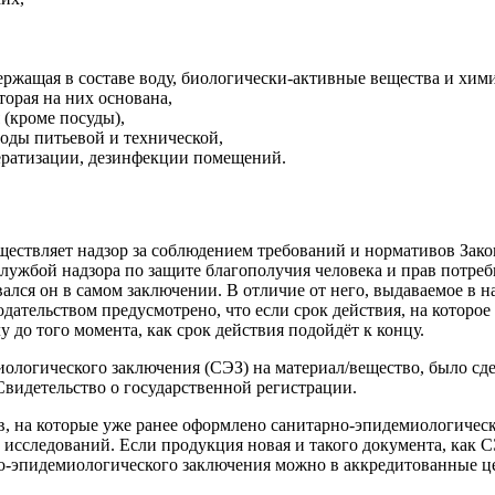
ержащая в составе воду, биологически-активные вещества и хим
торая на них основана,
(кроме посуды),
оды питьевой и технической,
дератизации, дезинфекции помещений.
ествляет надзор за соблюдением требований и нормативов Зако
лужбой надзора по защите благополучия человека и прав потре
лся он в самом заключении. В отличие от него, выдаваемое в н
дательством предусмотрено, что если срок действия, на которо
 до того момента, как срок действия подойдёт к концу.
логического заключения (СЭЗ) на материал/вещество, было сдела
видетельство о государственной регистрации.
, на которые уже ранее оформлено санитарно-эпидемиологическ
сследований. Если продукция новая и такого документа, как СЭ
-эпидемиологического заключения можно в аккредитованные ц