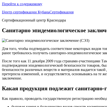
Перейти к содержимому
Центр сертификации КубаньСертификация
Сертификационный центр Краснодара
Санитарно эпидемиологическое заключ
Для того, чтобы подтвердить соответствие некоторых видов т
ранее требовалось получить санитарно-эпидемиологическое за
После того как 11 декабря 2009 года странами-участницами Т
подтверждения эпидемиологической безопасности товаров, бы
безопасности различных веществ и материалов выдается такой 
претерпела изменений, и осуществляется, основываясь на те ж
заключение.
Какая продукция подлежит санитарно-
Как правило, проводить государственную регистрацию необход
бытовая химия и большинство видов средств косметическ