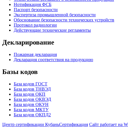
Нотификация ФСБ
Паспорт безопасности
Экспертиза промышленной безопасности
Обоснование безопасности технических устройств
Протокол радиологии
Действующие технические регламенты
Декларирование
Пожарная декларация
Декларация соответствия на продукцию
Базы кодов
База кодов ГОСТ
База кодов ТНВЭД
База кодов ОКП
База кодов ОКВЭД
База кодов ОКУН
База кодов МКТУ
База кодов ОКПД2
Центр сертификации КубаньСертификация
Сайт работает на W