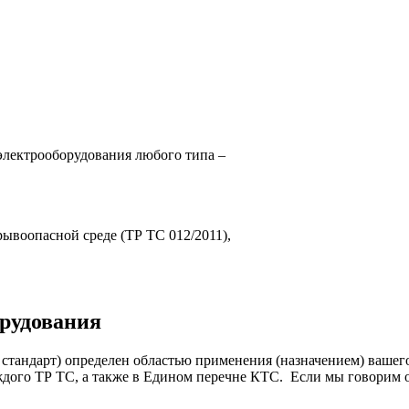
лектрооборудования любого типа –
рывоопасной среде (ТР ТС 012/2011),
орудования
 стандарт) определен областью применения (назначением) ваше
каждого ТР ТС, а также в Едином перечне КТС. Если мы говори