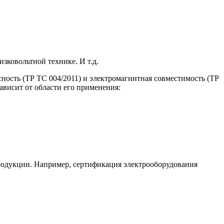
зковольтной технике. И т.д.
ность (ТР ТС 004/2011) и электромагнитная совместимость (ТР
зависит от области его применения:
продукции. Например, сертификация электрооборудования