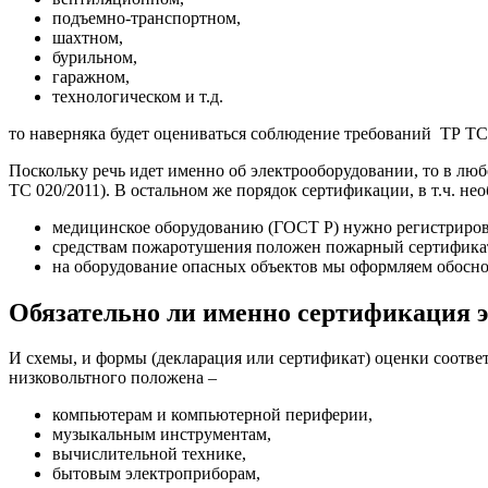
подъемно-транспортном,
шахтном,
бурильном,
гаражном,
технологическом и т.д.
то наверняка будет оцениваться соблюдение требований ТР ТС 
Поскольку речь идет именно об электрооборудовании, то в люб
ТС 020/2011). В остальном же порядок сертификации, в т.ч. не
медицинское оборудованию (ГОСТ Р) нужно регистриров
средствам пожаротушения положен пожарный сертификат
на оборудование опасных объектов мы оформляем обоснов
Обязательно ли именно сертификация 
И схемы, и формы (декларация или сертификат) оценки соотв
низковольтного положена –
компьютерам и компьютерной периферии,
музыкальным инструментам,
вычислительной технике,
бытовым электроприборам,