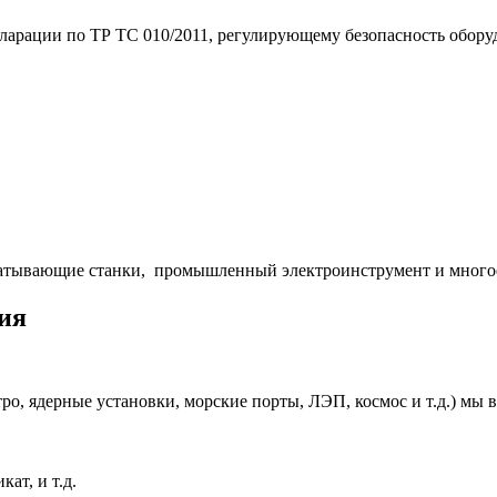
арации по ТР ТС 010/2011, регулирующему безопасность оборуд
батывающие станки, промышленный электроинструмент и многое
ия
ро, ядерные установки, морские порты, ЛЭП, космос и т.д.) мы
ат, и т.д.