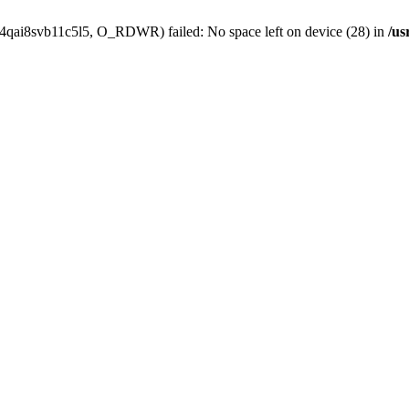
s4qai8svb11c5l5, O_RDWR) failed: No space left on device (28) in
/us