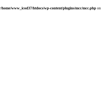
r/home/www_icod37/htdocs/wp-content/plugins/mcc/mcc.php
on