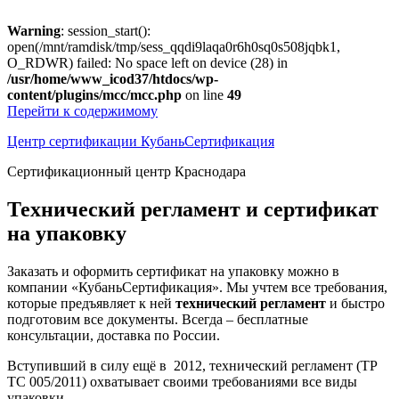
Warning
: session_start():
open(/mnt/ramdisk/tmp/sess_qqdi9laqa0r6h0sq0s508jqbk1,
O_RDWR) failed: No space left on device (28) in
/usr/home/www_icod37/htdocs/wp-
content/plugins/mcc/mcc.php
on line
49
Перейти к содержимому
Центр сертификации КубаньСертификация
Сертификационный центр Краснодара
Технический регламент и сертификат
на упаковку
Заказать и оформить сертификат на упаковку можно в
компании «КубаньСертификация». Мы учтем все требования,
которые предъявляет к ней
технический регламент
и быстро
подготовим все документы. Всегда – бесплатные
консультации, доставка по России.
Вступивший в силу ещё в 2012, технический регламент (ТР
ТС 005/2011) охватывает своими требованиями все виды
упаковки –