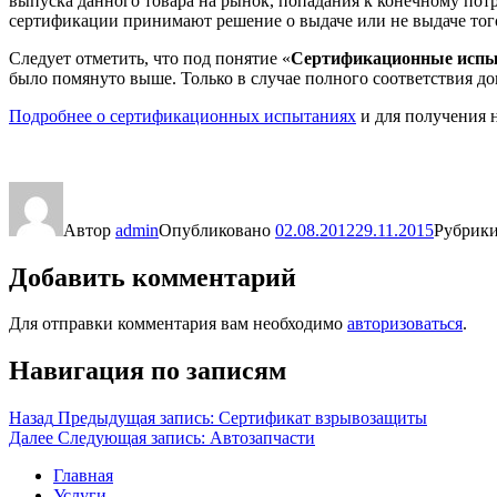
выпуска данного товара на рынок, попадания к конечному пот
сертификации принимают решение о выдаче или не выдаче тог
Следует отметить, что под понятие «
Сертификационные исп
было помянуто выше. Только в случае полного соответствия д
Подробнее о сертификационных испытаниях
и для получения 
Автор
admin
Опубликовано
02.08.2012
29.11.2015
Рубрик
Добавить комментарий
Для отправки комментария вам необходимо
авторизоваться
.
Навигация по записям
Назад
Предыдущая запись:
Сертификат взрывозащиты
Далее
Следующая запись:
Автозапчасти
Главная
Услуги