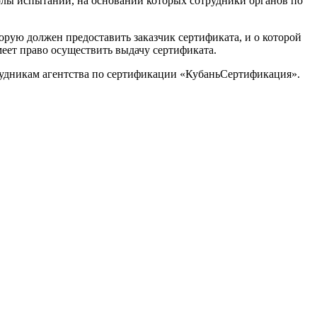
олы испытаний, на основании которых сотрудники органов по
орую должен предоставить заказчик сертификата, и о которой
еет право осуществить выдачу сертификата.
рудникам агентства по сертификации «КубаньСертификация».