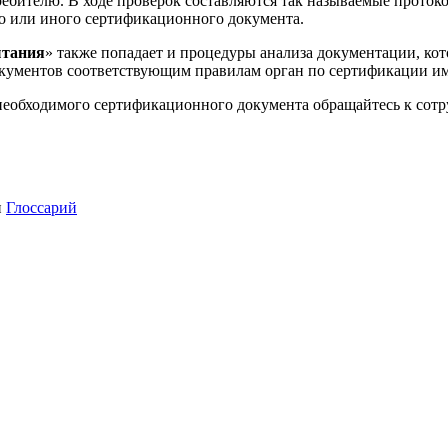
ребителю. В ходе проверок составляются так называемые проток
о или иного сертификационного документа.
ытания
» также попадает и процедуры анализа документации, кот
окументов соответствующим правилам орган по сертификации им
необходимого сертификационного документа обращайтесь к сот
и
Глоссарий