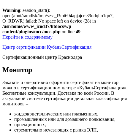
Warning
: session_start():
open(/mnt/ramdisk/tmp/sess_l3mt694apjajcrs39udqho1qn7,
O_RDWR) failed: No space left on device (28) in
/usr/home/www_icod37/htdocs/wp-
content/plugins/mcc/mcc.php
on line
49
Перейти к содержимому
Центр сертификации КубаньСертификация
Сертификационный центр Краснодара
Монитор
Заказать и оперативно оформить сертификат на монитор
можно в сертификационном центре «КубаньСертификация».
Бесплатные консультации. Доставка по всей России. В
актуальной системе сертификации детальная классификация
мониторов –
жидкокристаллических или плазменных,
промышленных или для домашнего пользования,
проекционных,
стремительно исчезающих с рынка ЭЛП,