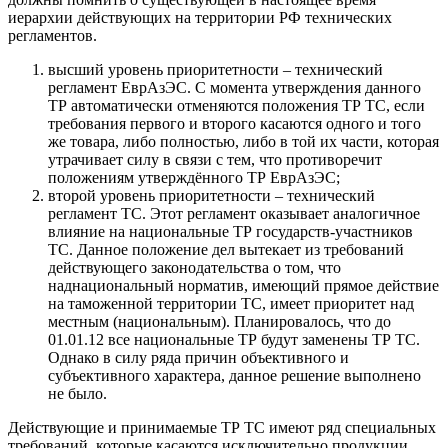
иерархии действующих на территории РФ технических
регламентов.
высший уровень приоритетности – технический
регламент ЕврАзЭС. С момента утверждения данного
ТР автоматически отменяются положения ТР ТС, если
требования первого и второго касаются одного и того
же товара, либо полностью, либо в той их части, которая
утрачивает силу в связи с тем, что противоречит
положениям утверждённого ТР ЕврАзЭС;
второй уровень приоритетности – технический
регламент ТС. Этот регламент оказывает аналогичное
влияние на национальные ТР государств-участников
ТС. Данное положение дел вытекает из требований
действующего законодательства о том, что
наднациональный норматив, имеющий прямое действие
на таможенной территории ТС, имеет приоритет над
местным (национальным). Планировалось, что до
01.01.12 все национальные ТР будут заменены ТР ТС.
Однако в силу ряда причин объективного и
субъективного характера, данное решение выполнено
не было.
Действующие и принимаемые ТР ТС имеют ряд специальных
требований, которые касаются исключительно продукции,