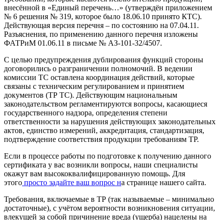
внесённой в «Единый перечень…» (утверждён приложением
№ 6 решения № 319, которое было 18.06.10 принято КТС).
Действующая версия перечня – по состоянию на 07.04.11.
Разъяснения, по применению данного перечня изложены
ФАТРиМ 01.06.11 в письме № АЗ-101-32/4507.
С целью предупреждения дублирования функций стороны
договорились о разграничении полномочий. В ведении
комиссии ТС оставлена координация действий, которые
связаны с техническим регулированием и принятием
документов (ТР ТС). Действующим национальным
законодательством регламентируются вопросы, касающиеся
государственного надзора, определения степени
ответственности за нарушения действующих законодательных
актов, единство измерений, аккредитация, стандартизация,
подтверждение соответствия продукции требованиям ТР.
Если в процессе работы по подготовке к получению данного
сертификата у вас возникли вопросы, наши специалисты
окажут вам высококвалифицированную помощь. Для
этого
просто задайте ваш вопрос н
а странице нашего сайта.
Требования, включаемые в ТР (так называемые – минимально
достаточные), с учётом вероятности возникновения ситуации,
влекущей за собой причинение вреда (ущерба) нацелены на